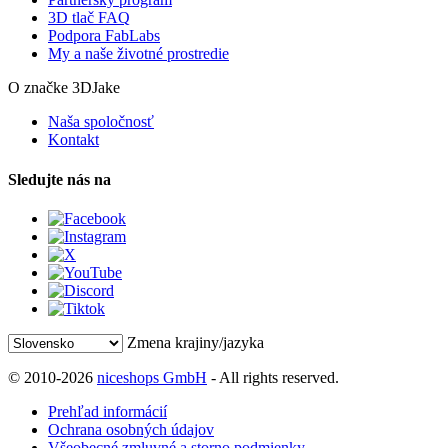
3D tlač FAQ
Podpora FabLabs
My a naše životné prostredie
O značke 3DJake
Naša spoločnosť
Kontakt
Sledujte nás na
Zmena krajiny/jazyka
© 2010-2026
niceshops GmbH
- All rights reserved.
Prehľad informácií
Ochrana osobných údajov
Všeobecné zmluvné a storno podmienky