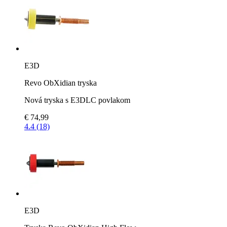
E3D
Revo ObXidian tryska
Nová tryska s E3DLC povlakom
€ 74,99
4.4 (18)
E3D