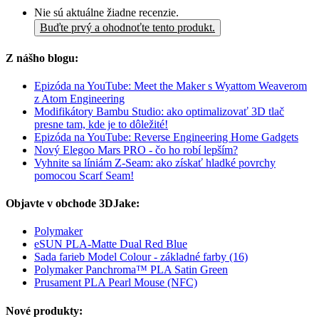
Nie sú aktuálne žiadne recenzie.
Buďte prvý a ohodnoťte tento produkt.
Z nášho blogu:
Epizóda na YouTube: Meet the Maker s Wyattom Weaverom
z Atom Engineering
Modifikátory Bambu Studio: ako optimalizovať 3D tlač
presne tam, kde je to dôležité!
Epizóda na YouTube: Reverse Engineering Home Gadgets
Nový Elegoo Mars PRO - čo ho robí lepším?
Vyhnite sa líniám Z-Seam: ako získať hladké povrchy
pomocou Scarf Seam!
Objavte v obchode 3DJake:
Polymaker
eSUN PLA-Matte Dual Red Blue
Sada farieb Model Colour - základné farby (16)
Polymaker Panchroma™ PLA Satin Green
Prusament PLA Pearl Mouse (NFC)
Nové produkty: