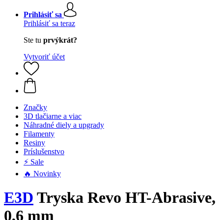
Prihlásiť sa
Prihlásiť sa teraz
Ste tu
prvýkrát?
Vytvoriť účet
Značky
3D tlačiarne a viac
Náhradné diely a upgrady
Filamenty
Resiny
Príslušenstvo
⚡ Sale
🔥 Novinky
E3D
Tryska Revo HT-Abrasive,
0,6 mm