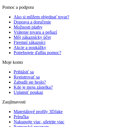
Pomoc a podpora
Ako si môžem objednať tovar?
Doprava a doručenie
Možnosti platby
Vrátenie tovaru a peňazí
Môj zákaznícky účet
Firemní zákazníci
Akcie a poukážky
Potrebujete ďalšiu pomoc?
Moje konto
Prihlásiť sa
Registrovať sa
Zabudli ste heslo?
Kde je moja zásielka?
Uplatniť poukaz
Zaujímavosti
Materiálové profily 3DJake
Príručka
Nakupujte viac, ušetrite viac
Partnerský program