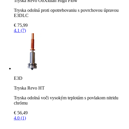
Tryska Revo ObXidian High Flow
Tryska odolná proti opotrebovaniu s povrchovou úpravou
E3DLC
€ 75,99
4.1 (7)
E3D
Tryska Revo HT
Tryska odolná voči vysokým teplotám s povlakom nitridu
chrómu
€ 56,49
4.0 (1)