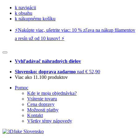
k navigácii
k obsahu
k nákupnému košíku
⚡️Nakúpte viac, ušetrite viac: 10 % zľava na nákup filamentov
a resín už od 10 kusov! ⚡️
Vyhľadávač náhradných dielov
Slovensko: doprava zadarmo
nad € 52,90
Viac ako 11.100 produktov
Pomoc
Kde je moja objednávka?
Vrátenie tovaru
Cena dopravy
Možnosti platby
Kontakt
Všetky témy nápovedy