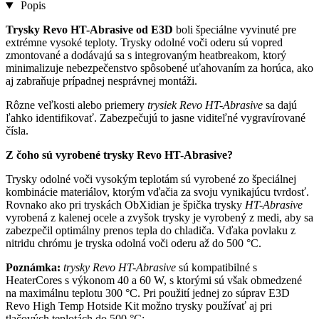
Popis
Trysky Revo HT-Abrasive od E3D
boli špeciálne vyvinuté pre
extrémne vysoké teploty. Trysky odolné voči oderu sú vopred
zmontované a dodávajú sa s integrovaným heatbreakom, ktorý
minimalizuje nebezpečenstvo spôsobené uťahovaním za horúca, ako
aj zabraňuje prípadnej nesprávnej montáži.
Rôzne veľkosti alebo priemery
trysiek
Revo HT-Abrasive
sa dajú
ľahko identifikovať. Zabezpečujú to jasne viditeľné vygravírované
čísla.
Z čoho sú vyrobené trysky Revo HT-Abrasive?
Trysky odolné voči vysokým teplotám sú vyrobené zo špeciálnej
kombinácie materiálov, ktorým vďačia za svoju vynikajúcu tvrdosť.
Rovnako ako pri tryskách ObXidian je špička trysky
HT-Abrasive
vyrobená z kalenej ocele a zvyšok trysky je vyrobený z medi, aby sa
zabezpečil optimálny prenos tepla do chladiča. Vďaka povlaku z
nitridu chrómu je tryska odolná voči oderu až do 500 °C.
Poznámka:
trysky Revo HT-Abrasive
sú kompatibilné s
HeaterCores s výkonom 40 a 60 W, s ktorými sú však obmedzené
na maximálnu teplotu 300 °C. Pri použití jednej zo súprav E3D
Revo High Temp Hotside Kit možno trysky používať aj pri
tlačových teplotách do 500 °C: