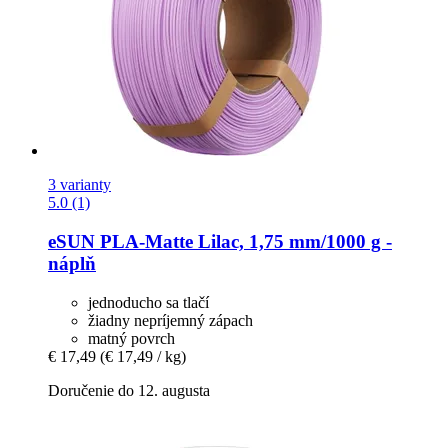
3 varianty
5.0 (1)
eSUN
PLA-​Matte Lilac, 1,75 mm/1000 g -​
náplň
jednoducho sa tlačí
žiadny nepríjemný zápach
matný povrch
€ 17,49
(€ 17,49 / kg)
Doručenie do 12. augusta