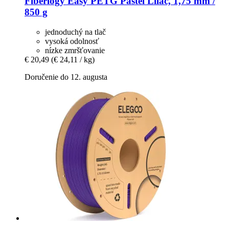
Fiberlogy
Easy PETG Pastel Lilac, 1,75 mm /
850 g
jednoduchý na tlač
vysoká odolnosť
nízke zmršťovanie
€ 20,49
(€ 24,11 / kg)
Doručenie do 12. augusta