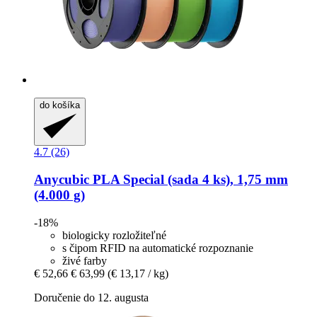
do košíka
4.7 (26)
Anycubic
PLA Special (sada 4 ks), 1,75 mm
(4.000 g)
-18%
biologicky rozložiteľné
s čipom RFID na automatické rozpoznanie
živé farby
€ 52,66
€ 63,99
(€ 13,17 / kg)
Doručenie do 12. augusta