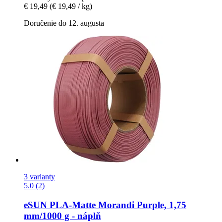
€ 19,49
(€ 19,49 / kg)
Doručenie do 12. augusta
3 varianty
5.0 (2)
eSUN
PLA-​Matte Morandi Purple, 1,75
mm/1000 g -​ náplň