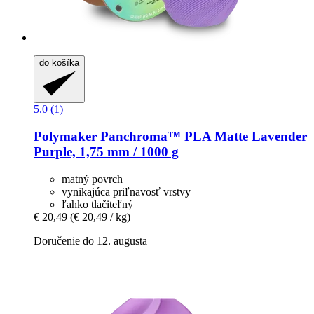
do košíka
5.0 (1)
Polymaker
Panchroma™ PLA Matte Lavender
Purple, 1,75 mm / 1000 g
matný povrch
vynikajúca priľnavosť vrstvy
ľahko tlačiteľný
€ 20,49
(€ 20,49 / kg)
Doručenie do 12. augusta