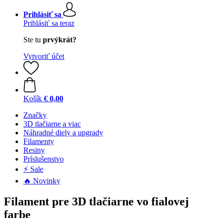
Prihlásiť sa
Prihlásiť sa teraz
Ste tu
prvýkrát?
Vytvoriť účet
Košík
€ 0,00
Značky
3D tlačiarne a viac
Náhradné diely a upgrady
Filamenty
Resiny
Príslušenstvo
⚡ Sale
🔥 Novinky
Filament pre 3D tlačiarne vo fialovej
farbe