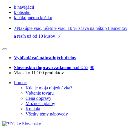
k navigácii
k obsahu
k nákupnému košíku
⚡️Nakúpte viac, ušetrite viac: 10 % zľava na nákup filamentov
a resín už od 10 kusov! ⚡️
Vyhľadávač náhradných dielov
Slovensko: doprava zadarmo
nad € 52,90
Viac ako 11.100 produktov
Pomoc
Kde je moja objednávka?
Vrátenie tovaru
Cena dopravy
Možnosti platby
Kontakt
Všetky témy nápovedy