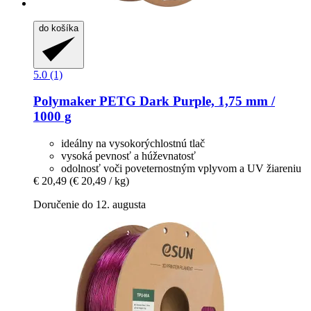
do košíka
5.0 (1)
Polymaker
PETG Dark Purple, 1,75 mm /
1000 g
ideálny na vysokorýchlostnú tlač
vysoká pevnosť a húževnatosť
odolnosť voči poveternostným vplyvom a UV žiareniu
€ 20,49
(€ 20,49 / kg)
Doručenie do 12. augusta