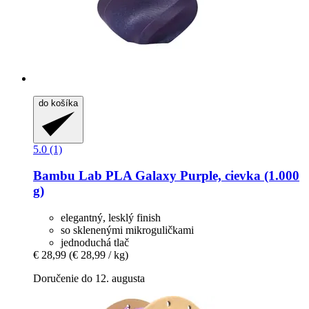
do košíka
5.0 (1)
Bambu Lab
PLA Galaxy Purple, cievka (1.000
g)
elegantný, lesklý finish
so sklenenými mikroguličkami
jednoduchá tlač
€ 28,99
(€ 28,99 / kg)
Doručenie do 12. augusta