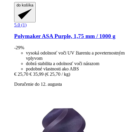
do košíka
5.0 (1)
Polymaker
ASA Purple, 1,75 mm / 1000 g
-29%
vysoká odolnosť voči UV žiareniu a poveternostným
vplyvom
dobrá stabilita a odolnosť voči nárazom
podobné vlastnosti ako ABS
€ 25,70
€ 35,99
(€ 25,70 / kg)
Doručenie do 12. augusta