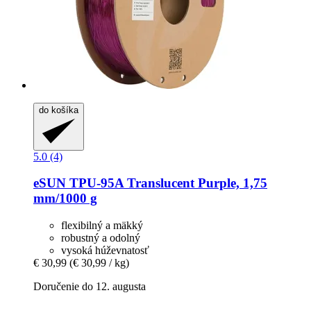
do košíka
5.0 (4)
eSUN
TPU-​95A Translucent Purple, 1,75
mm/1000 g
flexibilný a mäkký
robustný a odolný
vysoká húževnatosť
€ 30,99
(€ 30,99 / kg)
Doručenie do 12. augusta