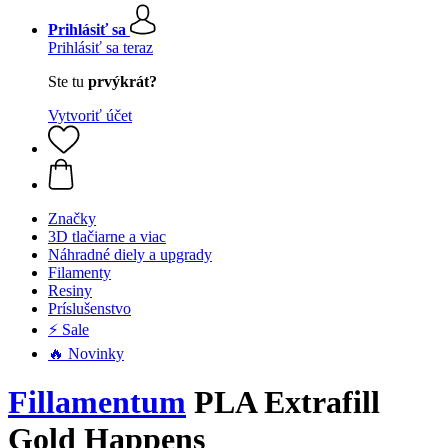
Prihlásiť sa
Prihlásiť sa teraz
Ste tu
prvýkrát?
Vytvoriť účet
Značky
3D tlačiarne a viac
Náhradné diely a upgrady
Filamenty
Resiny
Príslušenstvo
⚡ Sale
🔥 Novinky
Fillamentum
PLA Extrafill
Gold Happens