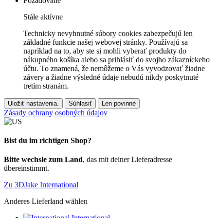
Požadované
Stále aktívne
Technicky nevyhnutné súbory cookies zabezpečujú len
základné funkcie našej webovej stránky. Používajú sa
napríklad na to, aby ste si mohli vyberať produkty do
nákupného košíka alebo sa prihlásiť do svojho zákazníckeho
účtu. To znamená, že nemôžeme o Vás vyvodzovať žiadne
závery a žiadne výsledné údaje nebudú nikdy poskytnuté
tretím stranám.
Uložiť nastavenia.
Súhlasiť
Len povinné
Zásady ochrany osobných údajov
Bist du im richtigen Shop?
Bitte wechsle zum Land
, das mit deiner Lieferadresse
übereinstimmt.
Zu 3DJake International
Anderes Lieferland wählen
International