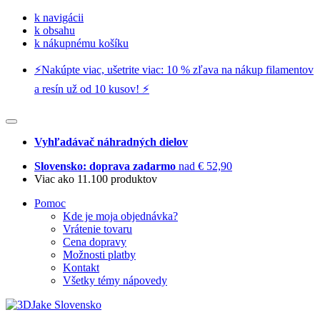
k navigácii
k obsahu
k nákupnému košíku
⚡️Nakúpte viac, ušetrite viac: 10 % zľava na nákup filamentov
a resín už od 10 kusov! ⚡️
Vyhľadávač náhradných dielov
Slovensko: doprava zadarmo
nad € 52,90
Viac ako 11.100 produktov
Pomoc
Kde je moja objednávka?
Vrátenie tovaru
Cena dopravy
Možnosti platby
Kontakt
Všetky témy nápovedy