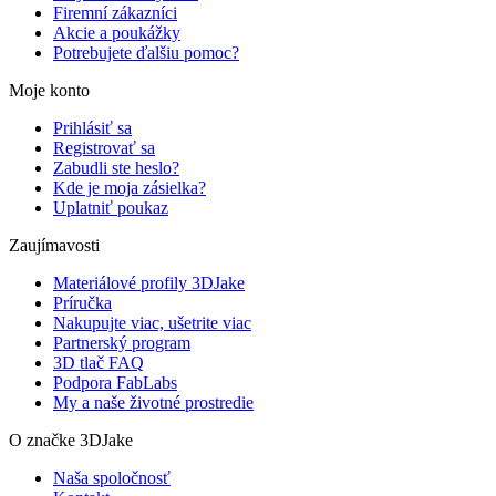
Firemní zákazníci
Akcie a poukážky
Potrebujete ďalšiu pomoc?
Moje konto
Prihlásiť sa
Registrovať sa
Zabudli ste heslo?
Kde je moja zásielka?
Uplatniť poukaz
Zaujímavosti
Materiálové profily 3DJake
Príručka
Nakupujte viac, ušetrite viac
Partnerský program
3D tlač FAQ
Podpora FabLabs
My a naše životné prostredie
O značke 3DJake
Naša spoločnosť