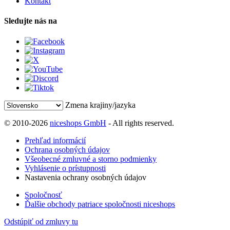
Kontakt
Sledujte nás na
Zmena krajiny/jazyka
© 2010-2026
niceshops GmbH
- All rights reserved.
Prehľad informácií
Ochrana osobných údajov
Všeobecné zmluvné a storno podmienky
Vyhlásenie o prístupnosti
Nastavenia ochrany osobných údajov
Spoločnosť
Ďalšie obchody patriace spoločnosti niceshops
Odstúpiť od zmluvy tu