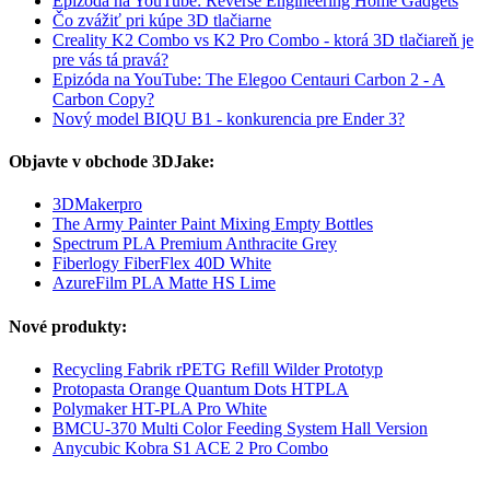
Epizóda na YouTube: Reverse Engineering Home Gadgets
Čo zvážiť pri kúpe 3D tlačiarne
Creality K2 Combo vs K2 Pro Combo - ktorá 3D tlačiareň je
pre vás tá pravá?
Epizóda na YouTube: The Elegoo Centauri Carbon 2 - A
Carbon Copy?
Nový model BIQU B1 - konkurencia pre Ender 3?
Objavte v obchode 3DJake:
3DMakerpro
The Army Painter Paint Mixing Empty Bottles
Spectrum PLA Premium Anthracite Grey
Fiberlogy FiberFlex 40D White
AzureFilm PLA Matte HS Lime
Nové produkty:
Recycling Fabrik rPETG Refill Wilder Prototyp
Protopasta Orange Quantum Dots HTPLA
Polymaker HT-PLA Pro White
BMCU-370 Multi Color Feeding System Hall Version
Anycubic Kobra S1 ACE 2 Pro Combo