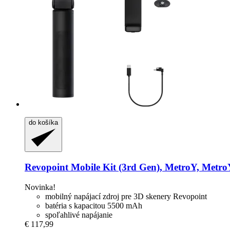
do košíka
Revopoint
Mobile Kit (3rd Gen), MetroY, Metro
Novinka!
mobilný napájací zdroj pre 3D skenery Revopoint
batéria s kapacitou 5500 mAh
spoľahlivé napájanie
€ 117,99