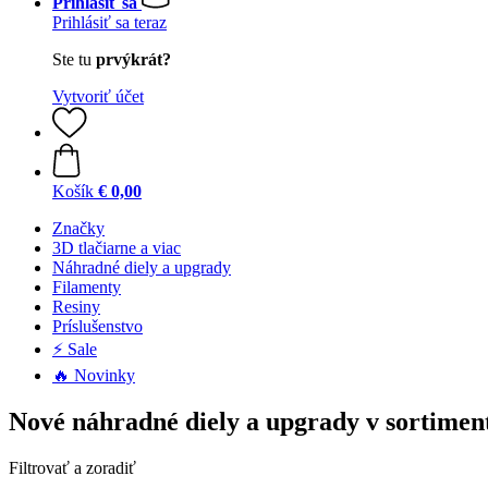
Prihlásiť sa
Prihlásiť sa teraz
Ste tu
prvýkrát?
Vytvoriť účet
Košík
€ 0,00
Značky
3D tlačiarne a viac
Náhradné diely a upgrady
Filamenty
Resiny
Príslušenstvo
⚡ Sale
🔥 Novinky
Nové náhradné diely a upgrady v sortimen
Filtrovať a zoradiť