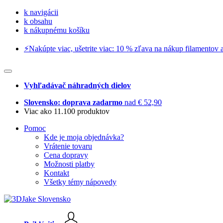
k navigácii
k obsahu
k nákupnému košíku
⚡️Nakúpte viac, ušetrite viac: 10 % zľava na nákup filamentov a
Vyhľadávač náhradných dielov
Slovensko: doprava zadarmo
nad € 52,90
Viac ako 11.100 produktov
Pomoc
Kde je moja objednávka?
Vrátenie tovaru
Cena dopravy
Možnosti platby
Kontakt
Všetky témy nápovedy