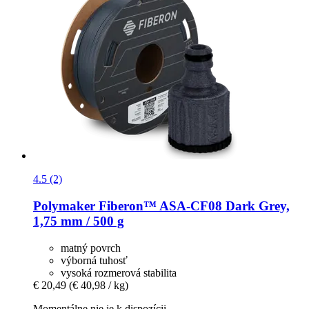
4.5 (2)
Polymaker
Fiberon™ ASA-​CF08 Dark Grey,
1,75 mm / 500 g
matný povrch
výborná tuhosť
vysoká rozmerová stabilita
€ 20,49
(€ 40,98 / kg)
Momentálne nie je k dispozícii