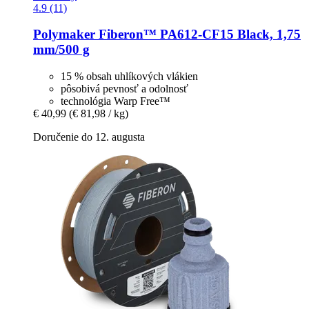
4.9 (11)
Polymaker
Fiberon™ PA612-​CF15 Black, 1,75
mm/500 g
15 % obsah uhlíkových vlákien
pôsobivá pevnosť a odolnosť
technológia Warp Free™
€ 40,99
(€ 81,98 / kg)
Doručenie do 12. augusta