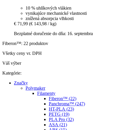
10 % uhlíkových vlákien
vynikajúce mechanické vlastnosti
znížená absorpcia vlhkosti
€ 71,99
(€ 143,98 / kg)
Bezplatné doručenie do dňa: 16. septembra
Fiberon™: 22 produktov
Všetky ceny vr. DPH
Váš výber
Kategórie:
Značky
Polymaker
Filamenty
Fiberon™ (22)
Panchroma™ (247)
HT-PLA (23)
PETG (19)
PLA Pro (32)
ASA (21)
ABS (15)