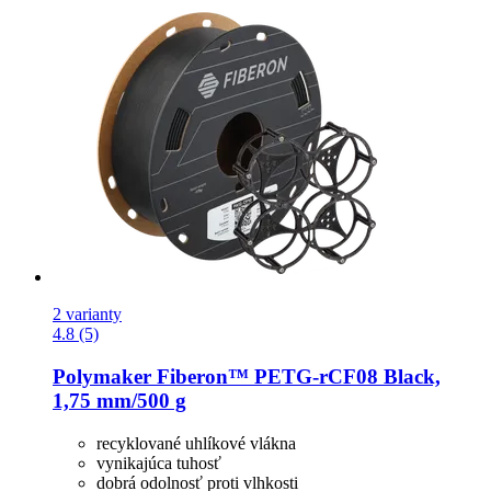
2 varianty
4.8 (5)
Polymaker
Fiberon™ PETG-​rCF08 Black,
1,75 mm/500 g
recyklované uhlíkové vlákna
vynikajúca tuhosť
dobrá odolnosť proti vlhkosti