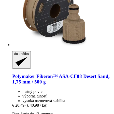
do košíka
Polymaker
Fiberon™ ASA-​CF08 Desert Sand,
1,75 mm / 500 g
matný povrch
výborná tuhosť
vysoká rozmerová stabilita
€ 20,49
(€ 40,98 / kg)
Doručenie do 12. augusta