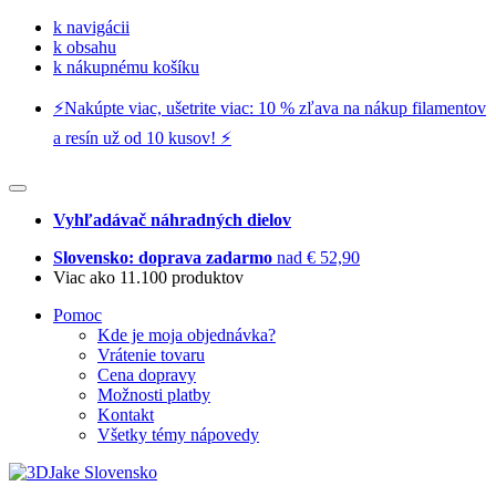
k navigácii
k obsahu
k nákupnému košíku
⚡️Nakúpte viac, ušetrite viac: 10 % zľava na nákup filamentov
a resín už od 10 kusov! ⚡️
Vyhľadávač náhradných dielov
Slovensko: doprava zadarmo
nad € 52,90
Viac ako 11.100 produktov
Pomoc
Kde je moja objednávka?
Vrátenie tovaru
Cena dopravy
Možnosti platby
Kontakt
Všetky témy nápovedy