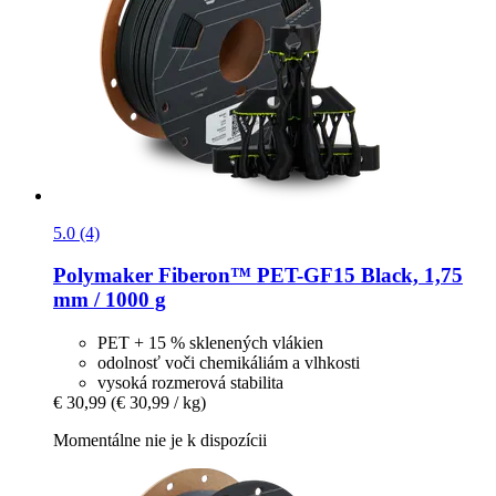
5.0 (4)
Polymaker
Fiberon™ PET-​GF15 Black, 1,75
mm / 1000 g
PET + 15 % sklenených vlákien
odolnosť voči chemikáliám a vlhkosti
vysoká rozmerová stabilita
€ 30,99
(€ 30,99 / kg)
Momentálne nie je k dispozícii