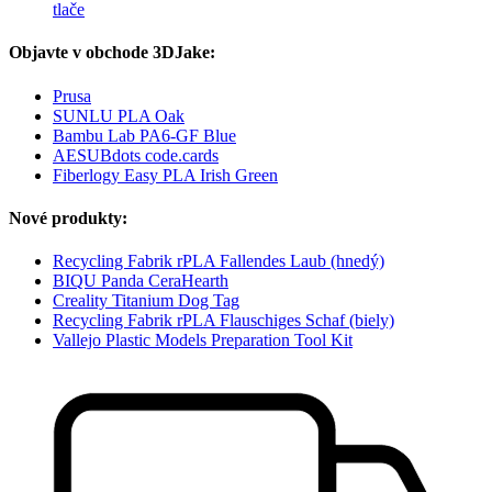
tlače
Objavte v obchode 3DJake:
Prusa
SUNLU PLA Oak
Bambu Lab PA6-GF Blue
AESUBdots code.cards
Fiberlogy Easy PLA Irish Green
Nové produkty:
Recycling Fabrik rPLA Fallendes Laub (hnedý)
BIQU Panda CeraHearth
Creality Titanium Dog Tag
Recycling Fabrik rPLA Flauschiges Schaf (biely)
Vallejo Plastic Models Preparation Tool Kit