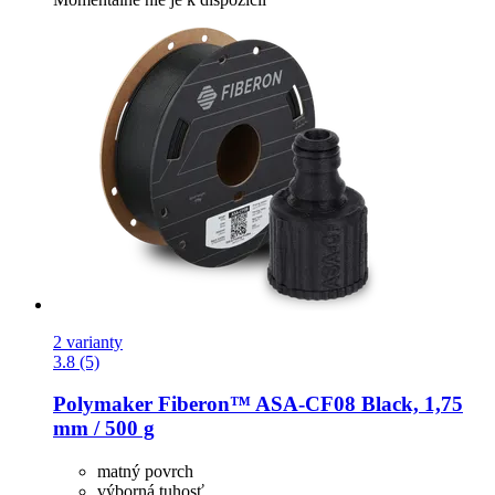
2 varianty
3.8 (5)
Polymaker
Fiberon™ ASA-​CF08 Black, 1,75
mm / 500 g
matný povrch
výborná tuhosť