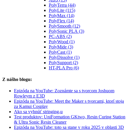
PolyTerra (44)
PolyLite (115)
PolyMax (14)
PolyFlex (14)
PolySmooth (12)
PolySonic PLA (3)
PC-ABS (2)
PolyWood (1)
PolyMide (3)
PolyCast (1)
PolyDissolve (1)
PolySupport (2)
HT-PLA Pro (6)
Z nášho blogu:
Epizóda na YouTube: Zoznámte sa s tvorcom Joshuom
Rowleym z E3D
Epizóda na YouTube: Meet the Maker s tvorcami, ktorí stoja
za Kamui Cosplay
Ako sa vyhnúť stringing-u
Test produktov: UniFormation GKtwo, Resin Curing Station
& Ultra Sonic Resin Cleaner
Epizóda na YouTube: toto sa stane v roku 2025 v oblasti 3D