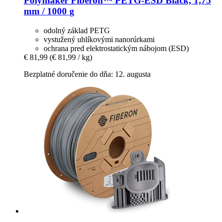
Polymaker
Fiberon™ PETG-​ESD Black, 1,75
mm / 1000 g
odolný základ PETG
vystužený uhlíkovými nanorúrkami
ochrana pred elektrostatickým nábojom (ESD)
€ 81,99
(€ 81,99 / kg)
Bezplatné doručenie do dňa: 12. augusta