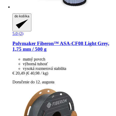
do košíka
5.0 (2)
Polymaker
Fiberon™ ASA-​CF08 Light Grey,
1,75 mm / 500 g
matný povrch
výborná tuhosť
vysoká rozmerová stabilita
€ 20,49
(€ 40,98 / kg)
Doručenie do 12. augusta