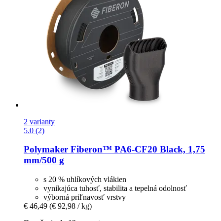
2 varianty
5.0 (2)
Polymaker
Fiberon™ PA6-​CF20 Black, 1,75
mm/500 g
s 20 % uhlíkových vlákien
vynikajúca tuhosť, stabilita a tepelná odolnosť
výborná priľnavosť vrstvy
€ 46,49
(€ 92,98 / kg)