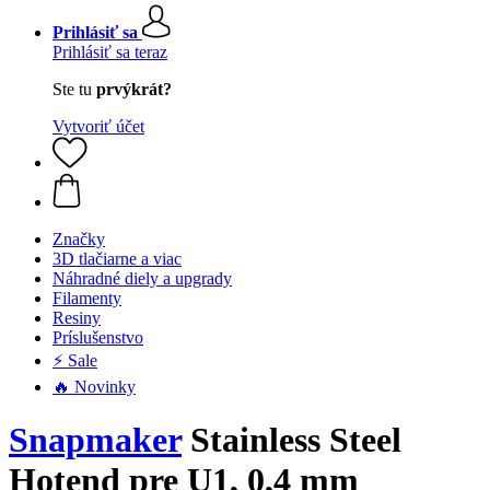
Prihlásiť sa
Prihlásiť sa teraz
Ste tu
prvýkrát?
Vytvoriť účet
Značky
3D tlačiarne a viac
Náhradné diely a upgrady
Filamenty
Resiny
Príslušenstvo
⚡ Sale
🔥 Novinky
Snapmaker
Stainless Steel
Hotend pre U1, 0,4 mm