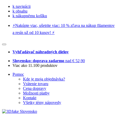
k navigácii
k obsahu
k nákupnému košíku
⚡️Nakúpte viac, ušetrite viac: 10 % zľava na nákup filamentov
a resín už od 10 kusov! ⚡️
Vyhľadávač náhradných dielov
Slovensko: doprava zadarmo
nad € 52,90
Viac ako 11.100 produktov
Pomoc
Kde je moja objednávka?
Vrátenie tovaru
Cena dopravy
Možnosti platby
Kontakt
Všetky témy nápovedy