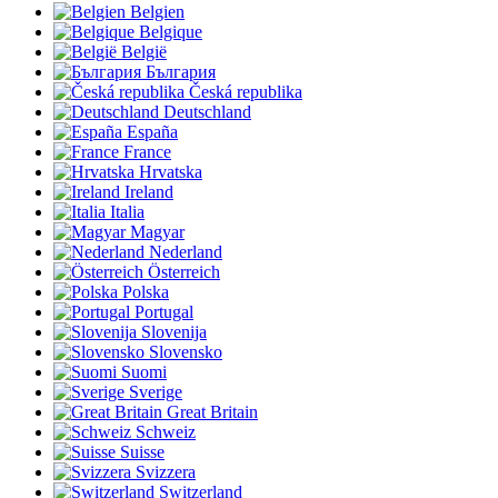
Belgien
Belgique
België
България
Česká republika
Deutschland
España
France
Hrvatska
Ireland
Italia
Magyar
Nederland
Österreich
Polska
Portugal
Slovenija
Slovensko
Suomi
Sverige
Great Britain
Schweiz
Suisse
Svizzera
Switzerland