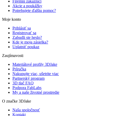
Firemní zákazníci
Akcie a poukážky
Potrebujete ďalšiu pomoc?
Moje konto
Prihlásiť sa
Registrovať sa
Zabudli ste heslo?
Kde je moja zásielka?
Uplatniť poukaz
Zaujímavosti
Materiálové profily 3DJake
Príručka
Nakupujte viac, ušetrite viac
Partnerský program
3D tlač FAQ
Podpora FabLabs
My a naše životné prostredie
O značke 3DJake
Naša spoločnosť
Kontakt