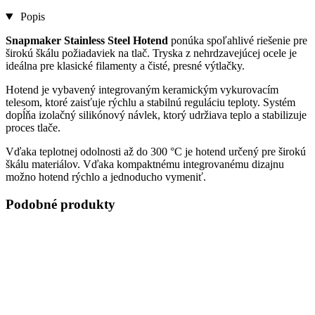
Popis
Snapmaker Stainless Steel Hotend
ponúka spoľahlivé riešenie pre
širokú škálu požiadaviek na tlač. Tryska z nehrdzavejúcej ocele je
ideálna pre klasické filamenty a čisté, presné výtlačky.
Hotend je vybavený integrovaným keramickým vykurovacím
telesom, ktoré zaisťuje rýchlu a stabilnú reguláciu teploty. Systém
dopĺňa izolačný silikónový návlek, ktorý udržiava teplo a stabilizuje
proces tlače.
Vďaka teplotnej odolnosti až do 300 °C je hotend určený pre širokú
škálu materiálov. Vďaka kompaktnému integrovanému dizajnu
možno hotend rýchlo a jednoducho vymeniť.
Podobné produkty