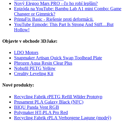
Nový Elegoo Mars PRO - čo ho robí lepším?
Epizóda na YouTube: Bambu Lab A1 mini Combo: Game
Changer or Gimmick?
PrintaFix Basic - Riešenie proti deformácii.
YouTube Episode: This Part Is Strong And Stiff....But
Hollow!
Objavte v obchode 3DJake:
LDO Motors
Snapmaker Artisan Quick Swap Toolhead Plate
Phrozen Aqua Resin Clear Plus
Nobufil PETG Yellow
Creality Leveling Kit
Nové produkty:
Recycling Fabrik rPETG Refill Wilder Prototyp
Prusament PLA Galaxy Black (NFC)
BIQU Panda Vent RGB
Polymaker HT-PLA Pro Red
Recycling Fabrik rPLA Verborgene Lagune (modrý)