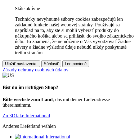
Stále aktívne
Technicky nevyhnutné súbory cookies zabezpečujú len
základné funkcie našej webovej stránky. Používajú sa
napríklad na to, aby ste si mohli vyberať produkty do
nákupného košíka alebo sa prihlásiť do svojho zákazníckeho
účtu. To znamená, že nemôžeme o Vás vyvodzovať žiadne
závery a žiadne výsledné údaje nebudú nikdy poskytnuté
tretím stranám.
Uložiť nastavenia.
Súhlasiť
Len povinné
Zásady ochrany osobných údajov
Bist du im richtigen Shop?
Bitte wechsle zum Land
, das mit deiner Lieferadresse
übereinstimmt.
Zu 3DJake International
Anderes Lieferland wählen
International