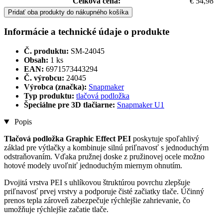
Celková cena:
€ 54,98
Pridať oba produkty do nákupného košíka
Informácie a technické údaje o produkte
Č. produktu:
SM-24045
Obsah:
1 ks
EAN:
6971573443294
Č. výrobcu:
24045
Výrobca (značka):
Snapmaker
Typ produktu:
tlačová podložka
Špeciálne pre 3D tlačiarne:
Snapmaker U1
Popis
Tlačová podložka Graphic Effect PEI
poskytuje spoľahlivý
základ pre výtlačky a kombinuje silnú priľnavosť s jednoduchým
odstraňovaním. Vďaka pružnej doske z pružinovej ocele možno
hotové modely uvoľniť jednoduchým miernym ohnutím.
Dvojitá vrstva PEI s uhlíkovou štruktúrou povrchu zlepšuje
priľnavosť prvej vrstvy a podporuje čisté začiatky tlače. Účinný
prenos tepla zároveň zabezpečuje rýchlejšie zahrievanie, čo
umožňuje rýchlejšie začatie tlače.