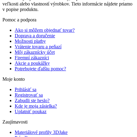
veľkosti alebo vlastností výrobkov. Tieto informácie nájdete priamo
v popise produktu.
Pomoc a podpora
Ako si môžem objednať tovar?
Doprava a doručenie
Možnosti platby
Vrátenie tovaru a peňazí
Môj zákaznícky účet
Firemní zákazníci
Akcie a poukážky
Potrebujete ďalšiu pomoc?
Moje konto
Prihlásiť sa
Registrovať sa
Zabudli ste heslo?
Kde je moja zásielka?
Uplatniť poukaz
Zaujímavosti
Materiálové profily 3DJake