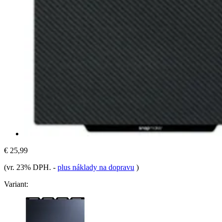
€ 25,99
(vr. 23% DPH.
-
plus náklady na dopravu
)
Variant: