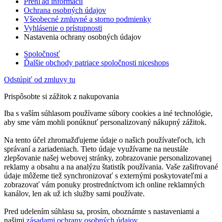
Prehľad informácií
Ochrana osobných údajov
Všeobecné zmluvné a storno podmienky
Vyhlásenie o prístupnosti
Nastavenia ochrany osobných údajov
Spoločnosť
Ďalšie obchody patriace spoločnosti niceshops
Odstúpiť od zmluvy tu
Prispôsobte si zážitok z nakupovania
Iba s vaším súhlasom používame súbory cookies a iné technológie,
aby sme vám mohli ponúknuť personalizovaný nákupný zážitok.
Na tento účel zhromažďujeme údaje o našich používateľoch, ich
správaní a zariadeniach. Tieto údaje využívame na neustále
zlepšovanie našej webovej stránky, zobrazovanie personalizovanej
reklamy a obsahu a na analýzu štatistík používania. Vaše zašifrované
údaje môžeme tiež synchronizovať s externými poskytovateľmi a
zobrazovať vám ponuky prostredníctvom ich online reklamných
kanálov, len ak už ich služby sami používate.
Pred udelením súhlasu sa, prosím, oboznámte s nastaveniami a
našimi
zásadami ochrany osobných údajov
.