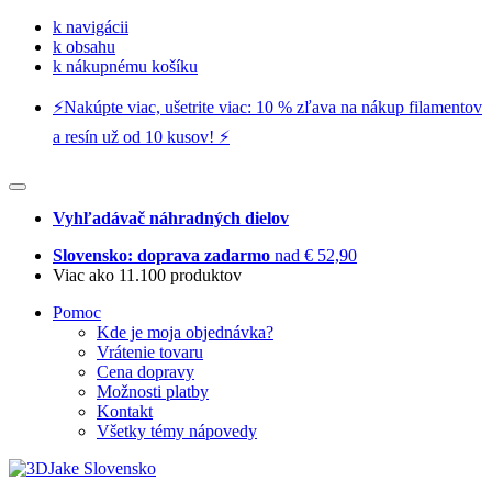
k navigácii
k obsahu
k nákupnému košíku
⚡️Nakúpte viac, ušetrite viac: 10 % zľava na nákup filamentov
a resín už od 10 kusov! ⚡️
Vyhľadávač náhradných dielov
Slovensko: doprava zadarmo
nad € 52,90
Viac ako 11.100 produktov
Pomoc
Kde je moja objednávka?
Vrátenie tovaru
Cena dopravy
Možnosti platby
Kontakt
Všetky témy nápovedy