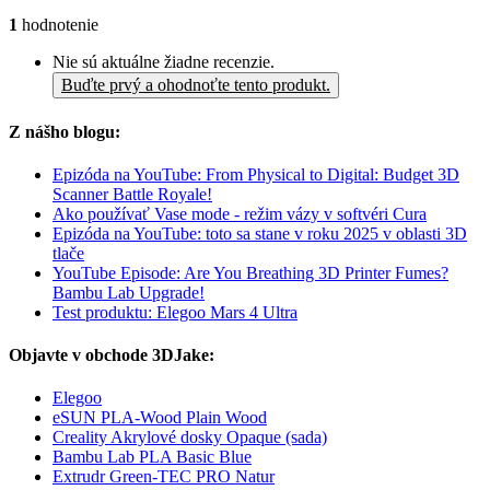
1
hodnotenie
Nie sú aktuálne žiadne recenzie.
Buďte prvý a ohodnoťte tento produkt.
Z nášho blogu:
Epizóda na YouTube: From Physical to Digital: Budget 3D
Scanner Battle Royale!
Ako používať Vase mode - režim vázy v softvéri Cura
Epizóda na YouTube: toto sa stane v roku 2025 v oblasti 3D
tlače
YouTube Episode: Are You Breathing 3D Printer Fumes?
Bambu Lab Upgrade!
Test produktu: Elegoo Mars 4 Ultra
Objavte v obchode 3DJake:
Elegoo
eSUN PLA-Wood Plain Wood
Creality Akrylové dosky Opaque (sada)
Bambu Lab PLA Basic Blue
Extrudr Green-TEC PRO Natur