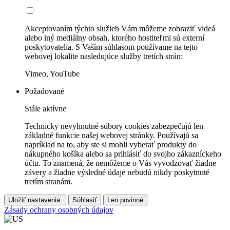
Akceptovaním týchto služieb Vám môžeme zobraziť videá
alebo iný mediálny obsah, ktorého hostiteľmi sú externí
poskytovatelia. S Vaším súhlasom používame na tejto
webovej lokalite nasledujúce služby tretích strán:
Vimeo, YouTube
Požadované
Stále aktívne
Technicky nevyhnutné súbory cookies zabezpečujú len
základné funkcie našej webovej stránky. Používajú sa
napríklad na to, aby ste si mohli vyberať produkty do
nákupného košíka alebo sa prihlásiť do svojho zákazníckeho
účtu. To znamená, že nemôžeme o Vás vyvodzovať žiadne
závery a žiadne výsledné údaje nebudú nikdy poskytnuté
tretím stranám.
Uložiť nastavenia.
Súhlasiť
Len povinné
Zásady ochrany osobných údajov