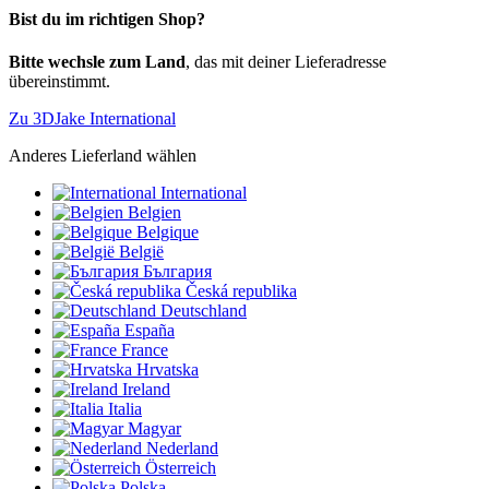
Bist du im richtigen Shop?
Bitte wechsle zum Land
, das mit deiner Lieferadresse
übereinstimmt.
Zu 3DJake International
Anderes Lieferland wählen
International
Belgien
Belgique
België
България
Česká republika
Deutschland
España
France
Hrvatska
Ireland
Italia
Magyar
Nederland
Österreich
Polska