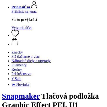
Prihlásiť sa
Prihlásiť sa teraz
Ste tu
prvýkrát?
Vytvoriť účet
Značky
3D tlačiarne a viac
Náhradné diely a upgrady
Filamenty
Resiny
Príslušenstvo
⚡ Sale
🔥 Novinky
Snapmaker
Tlačová podložka
Graphic Effect PEI, U1