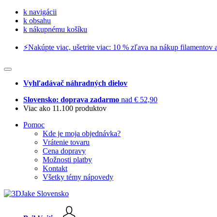
k navigácii
k obsahu
k nákupnému košíku
⚡️Nakúpte viac, ušetrite viac: 10 % zľava na nákup filamentov a
Vyhľadávač náhradných dielov
Slovensko: doprava zadarmo
nad € 52,90
Viac ako 11.100 produktov
Pomoc
Kde je moja objednávka?
Vrátenie tovaru
Cena dopravy
Možnosti platby
Kontakt
Všetky témy nápovedy