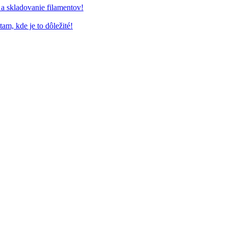
a skladovanie filamentov!
am, kde je to dôležité!