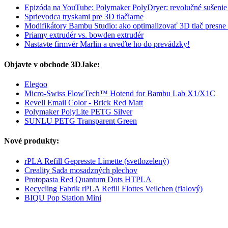
Epizóda na YouTube: Polymaker PolyDryer: revolučné sušenie 
Sprievodca tryskami pre 3D tlačiarne
Modifikátory Bambu Studio: ako optimalizovať 3D tlač presne t
Priamy extrudér vs. bowden extrudér
Nastavte firmvér Marlin a uveďte ho do prevádzky!
Objavte v obchode 3DJake:
Elegoo
Micro-Swiss FlowTech™ Hotend for Bambu Lab X1/X1C
Revell Email Color - Brick Red Matt
Polymaker PolyLite PETG Silver
SUNLU PETG Transparent Green
Nové produkty:
rPLA Refill Gepresste Limette (svetlozelený)
Creality Sada mosadzných plechov
Protopasta Red Quantum Dots HTPLA
Recycling Fabrik rPLA Refill Flottes Veilchen (fialový)
BIQU Pop Station Mini