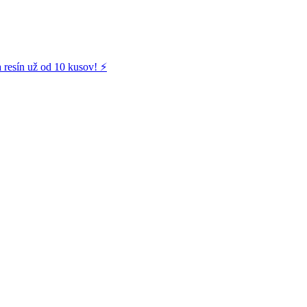
 resín už od 10 kusov! ⚡️