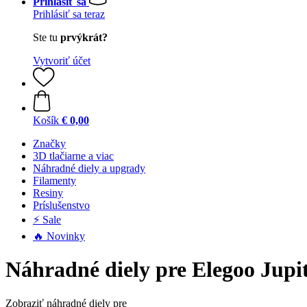
Prihlásiť sa
Prihlásiť sa teraz
Ste tu
prvýkrát?
Vytvoriť účet
Košík
€ 0,00
Značky
3D tlačiarne a viac
Náhradné diely a upgrady
Filamenty
Resiny
Príslušenstvo
⚡ Sale
🔥 Novinky
Náhradné diely pre Elegoo Jupi
Zobraziť náhradné diely pre