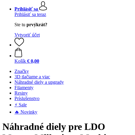
Prihlásiť sa
Prihlásiť sa teraz
Ste tu
prvýkrát?
Vytvoriť účet
Košík
€ 0,00
Značky
3D tlačiarne a viac
Náhradné diely a upgrady
Filamenty
Resiny
Príslušenstvo
⚡ Sale
🔥 Novinky
Náhradné diely pre LDO