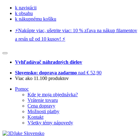
k navigácii
k obsahu
k nákupnému košíku
⚡️Nakúpte viac, ušetrite viac: 10 % zľava na nákup filamentov
a resín už od 10 kusov! ⚡️
Vyhľadávač náhradných dielov
Slovensko: doprava zadarmo
nad € 52,90
Viac ako 11.100 produktov
Pomoc
Kde je moja objednávka?
Vrátenie tovaru
Cena dopravy
Možnosti platby
Kontakt
Všetky témy nápovedy