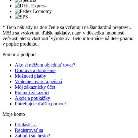
* Tieto náklady na doručenie sa vzťahujú na štandardnú prepravu.
Môžu sa vyskytnúť ďalšie náklady, napr. v dôsledku hmotnosti,
veľkosti alebo vlastností výrobkov. Tieto informácie nájdete priamo
v popise produktu.
Pomoc a podpora
Ako si môžem objednať tovar?
Doprava a doručenie
Možnosti platby
Vrátenie tovaru a peňazí
Môj zákaznícky účet
Firemní zákazníci
Akcie a poukážky
Potrebujete ďalšiu pomoc?
Moje konto
Prihlásiť sa
Registrovať sa
Zabudli ste heslo?