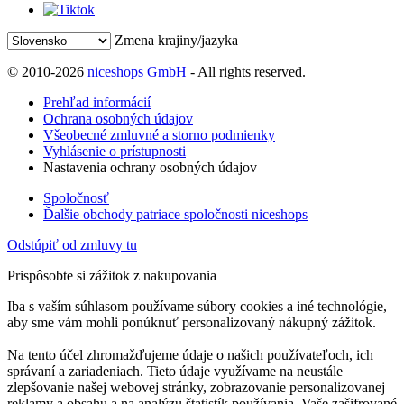
Zmena krajiny/jazyka
© 2010-2026
niceshops GmbH
- All rights reserved.
Prehľad informácií
Ochrana osobných údajov
Všeobecné zmluvné a storno podmienky
Vyhlásenie o prístupnosti
Nastavenia ochrany osobných údajov
Spoločnosť
Ďalšie obchody patriace spoločnosti niceshops
Odstúpiť od zmluvy tu
Prispôsobte si zážitok z nakupovania
Iba s vaším súhlasom používame súbory cookies a iné technológie,
aby sme vám mohli ponúknuť personalizovaný nákupný zážitok.
Na tento účel zhromažďujeme údaje o našich používateľoch, ich
správaní a zariadeniach. Tieto údaje využívame na neustále
zlepšovanie našej webovej stránky, zobrazovanie personalizovanej
reklamy a obsahu a na analýzu štatistík používania. Vaše zašifrované