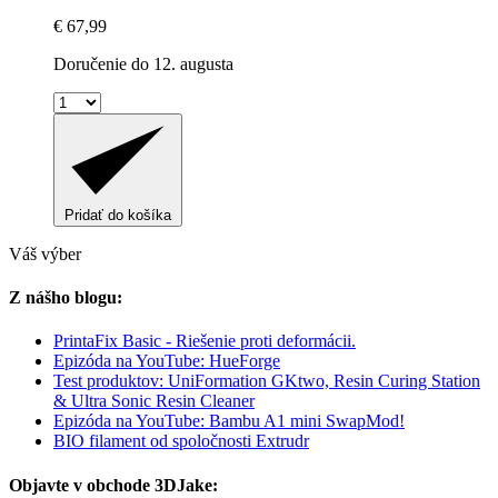
€ 67,99
Doručenie do 12. augusta
Pridať do košíka
Váš výber
Z nášho blogu:
PrintaFix Basic - Riešenie proti deformácii.
Epizóda na YouTube: HueForge
Test produktov: UniFormation GKtwo, Resin Curing Station
& Ultra Sonic Resin Cleaner
Epizóda na YouTube: Bambu A1 mini SwapMod!
BIO filament od spoločnosti Extrudr
Objavte v obchode 3DJake: