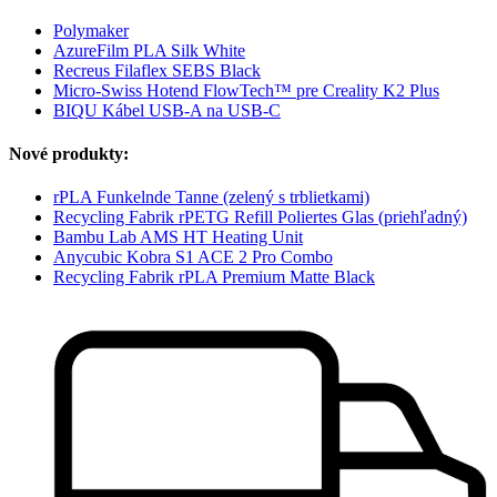
Polymaker
AzureFilm PLA Silk White
Recreus Filaflex SEBS Black
Micro-Swiss Hotend FlowTech™ pre Creality K2 Plus
BIQU Kábel USB-A na USB-C
Nové produkty:
rPLA Funkelnde Tanne (zelený s trblietkami)
Recycling Fabrik rPETG Refill Poliertes Glas (priehľadný)
Bambu Lab AMS HT Heating Unit
Anycubic Kobra S1 ACE 2 Pro Combo
Recycling Fabrik rPLA Premium Matte Black