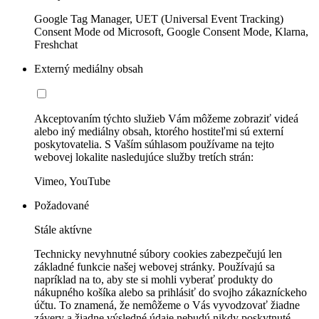
Google Tag Manager, UET (Universal Event Tracking)
Consent Mode od Microsoft, Google Consent Mode, Klarna,
Freshchat
Externý mediálny obsah
Akceptovaním týchto služieb Vám môžeme zobraziť videá
alebo iný mediálny obsah, ktorého hostiteľmi sú externí
poskytovatelia. S Vaším súhlasom používame na tejto
webovej lokalite nasledujúce služby tretích strán:
Vimeo, YouTube
Požadované
Stále aktívne
Technicky nevyhnutné súbory cookies zabezpečujú len
základné funkcie našej webovej stránky. Používajú sa
napríklad na to, aby ste si mohli vyberať produkty do
nákupného košíka alebo sa prihlásiť do svojho zákazníckeho
účtu. To znamená, že nemôžeme o Vás vyvodzovať žiadne
závery a žiadne výsledné údaje nebudú nikdy poskytnuté