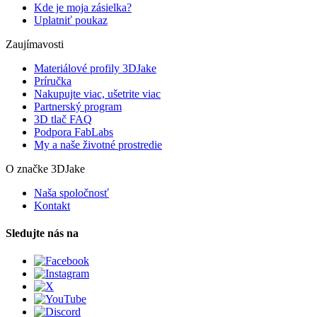
Kde je moja zásielka?
Uplatniť poukaz
Zaujímavosti
Materiálové profily 3DJake
Príručka
Nakupujte viac, ušetrite viac
Partnerský program
3D tlač FAQ
Podpora FabLabs
My a naše životné prostredie
O značke 3DJake
Naša spoločnosť
Kontakt
Sledujte nás na