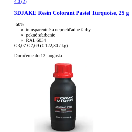
4.0 (2)
3DJAKE
Resin Colorant Pastel Turquoise, 25 g
-60%
transparentné a nepriehľadné farby
pekné sfarbenie
RAL 6034
€ 3,07
€ 7,69
(€ 122,80 / kg)
Doručenie do 12. augusta