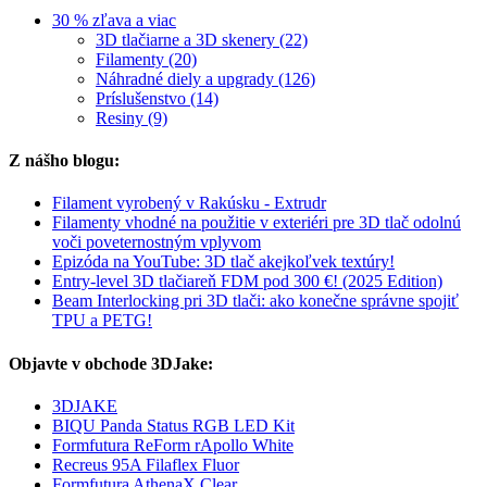
30 % zľava a viac
3D tlačiarne a 3D skenery (22)
Filamenty (20)
Náhradné diely a upgrady (126)
Príslušenstvo (14)
Resiny (9)
Z nášho blogu:
Filament vyrobený v Rakúsku - Extrudr
Filamenty vhodné na použitie v exteriéri pre 3D tlač odolnú
voči poveternostným vplyvom
Epizóda na YouTube: 3D tlač akejkoľvek textúry!
Entry-level 3D tlačiareň FDM pod 300 €! (2025 Edition)
Beam Interlocking pri 3D tlači: ako konečne správne spojiť
TPU a PETG!
Objavte v obchode 3DJake:
3DJAKE
BIQU Panda Status RGB LED Kit
Formfutura ReForm rApollo White
Recreus 95A Filaflex Fluor
Formfutura AthenaX Clear