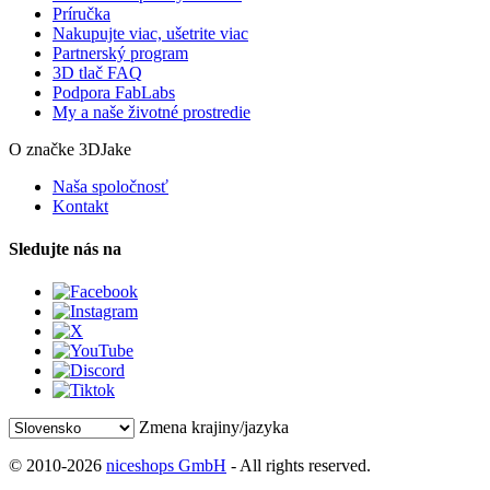
Príručka
Nakupujte viac, ušetrite viac
Partnerský program
3D tlač FAQ
Podpora FabLabs
My a naše životné prostredie
O značke 3DJake
Naša spoločnosť
Kontakt
Sledujte nás na
Zmena krajiny/jazyka
© 2010-2026
niceshops GmbH
- All rights reserved.