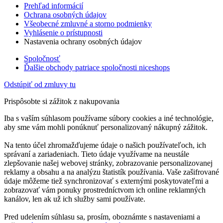
Prehľad informácií
Ochrana osobných údajov
Všeobecné zmluvné a storno podmienky
Vyhlásenie o prístupnosti
Nastavenia ochrany osobných údajov
Spoločnosť
Ďalšie obchody patriace spoločnosti niceshops
Odstúpiť od zmluvy tu
Prispôsobte si zážitok z nakupovania
Iba s vaším súhlasom používame súbory cookies a iné technológie,
aby sme vám mohli ponúknuť personalizovaný nákupný zážitok.
Na tento účel zhromažďujeme údaje o našich používateľoch, ich
správaní a zariadeniach. Tieto údaje využívame na neustále
zlepšovanie našej webovej stránky, zobrazovanie personalizovanej
reklamy a obsahu a na analýzu štatistík používania. Vaše zašifrované
údaje môžeme tiež synchronizovať s externými poskytovateľmi a
zobrazovať vám ponuky prostredníctvom ich online reklamných
kanálov, len ak už ich služby sami používate.
Pred udelením súhlasu sa, prosím, oboznámte s nastaveniami a