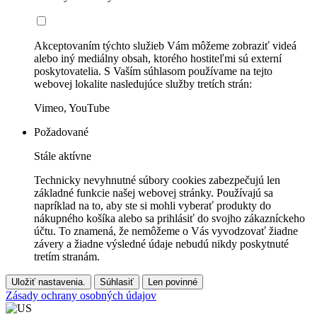
Akceptovaním týchto služieb Vám môžeme zobraziť videá
alebo iný mediálny obsah, ktorého hostiteľmi sú externí
poskytovatelia. S Vaším súhlasom používame na tejto
webovej lokalite nasledujúce služby tretích strán:
Vimeo, YouTube
Požadované
Stále aktívne
Technicky nevyhnutné súbory cookies zabezpečujú len
základné funkcie našej webovej stránky. Používajú sa
napríklad na to, aby ste si mohli vyberať produkty do
nákupného košíka alebo sa prihlásiť do svojho zákazníckeho
účtu. To znamená, že nemôžeme o Vás vyvodzovať žiadne
závery a žiadne výsledné údaje nebudú nikdy poskytnuté
tretím stranám.
Uložiť nastavenia.
Súhlasiť
Len povinné
Zásady ochrany osobných údajov