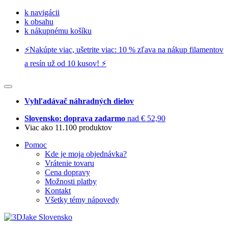
k navigácii
k obsahu
k nákupnému košíku
⚡️Nakúpte viac, ušetrite viac: 10 % zľava na nákup filamentov
a resín už od 10 kusov! ⚡️
Vyhľadávač náhradných dielov
Slovensko: doprava zadarmo
nad € 52,90
Viac ako 11.100 produktov
Pomoc
Kde je moja objednávka?
Vrátenie tovaru
Cena dopravy
Možnosti platby
Kontakt
Všetky témy nápovedy