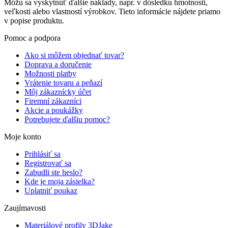
Môžu sa vyskytnúť ďalšie náklady, napr. v dôsledku hmotnosti,
veľkosti alebo vlastností výrobkov. Tieto informácie nájdete priamo
v popise produktu.
Pomoc a podpora
Ako si môžem objednať tovar?
Doprava a doručenie
Možnosti platby
Vrátenie tovaru a peňazí
Môj zákaznícky účet
Firemní zákazníci
Akcie a poukážky
Potrebujete ďalšiu pomoc?
Moje konto
Prihlásiť sa
Registrovať sa
Zabudli ste heslo?
Kde je moja zásielka?
Uplatniť poukaz
Zaujímavosti
Materiálové profily 3DJake