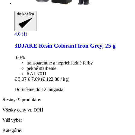
do košíka
4.0 (1)
3DJAKE
Resin Colorant Iron Grey, 25 g
-60%
transparentné a nepriehľadné farby
pekné sfarbenie
RAL 7011
€ 3,07
€ 7,69
(€ 122,80 / kg)
Doručenie do 12. augusta
Resiny: 9 produktov
Všetky ceny vr. DPH
Váš výber
Kategórie: