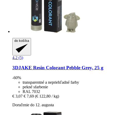
do košíka
4.2 (5)
3DJAKE
Resin Colorant Pebble Grey, 25 g
-60%
transparentné a nepriehľadné farby
pekné sfarbenie
RAL 7032
€ 3,07
€ 7,69
(€ 122,80 / kg)
Doručenie do 12. augusta