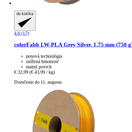
do košíka
4.6 (17)
colorFabb
LW-​PLA Grey Silver, 1,75 mm (750 g
penová technológia
znížená hmotnosť
matný povrch
€ 32,99
(€ 43,99 / kg)
Doručenie do 11. augusta