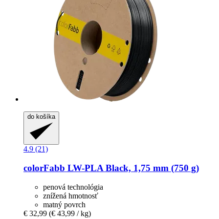
do košíka
4.9 (21)
colorFabb
LW-​PLA Black, 1,75 mm (750 g)
penová technológia
znížená hmotnosť
matný povrch
€ 32,99
(€ 43,99 / kg)