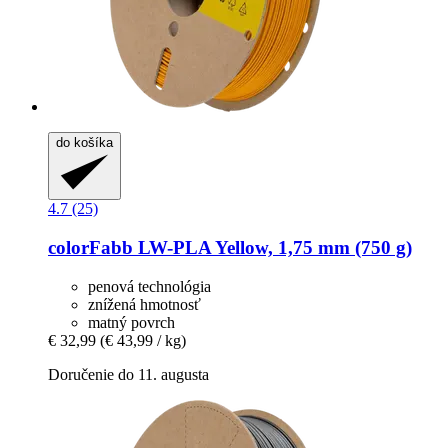
do košíka
4.7 (25)
colorFabb
LW-​PLA Yellow, 1,75 mm (750 g)
penová technológia
znížená hmotnosť
matný povrch
€ 32,99
(€ 43,99 / kg)
Doručenie do 11. augusta