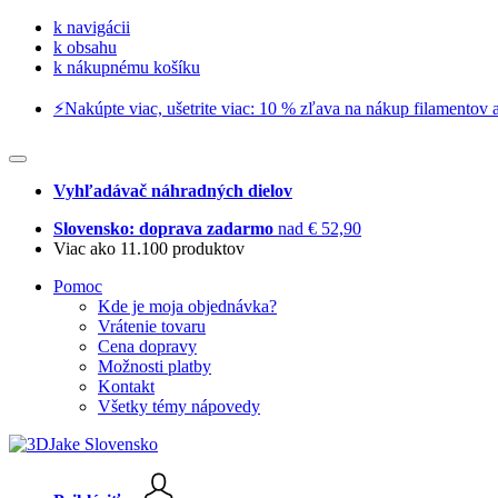
k navigácii
k obsahu
k nákupnému košíku
⚡️Nakúpte viac, ušetrite viac: 10 % zľava na nákup filamentov a
Vyhľadávač náhradných dielov
Slovensko: doprava zadarmo
nad € 52,90
Viac ako 11.100 produktov
Pomoc
Kde je moja objednávka?
Vrátenie tovaru
Cena dopravy
Možnosti platby
Kontakt
Všetky témy nápovedy