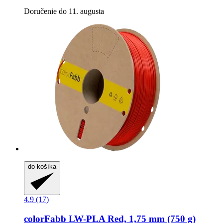
Doručenie do 11. augusta
do košíka
4.9 (17)
colorFabb
LW-​PLA Red, 1,75 mm (750 g)