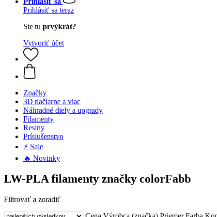
Prihlásiť sa
Prihlásiť sa teraz
Ste tu
prvýkrát?
Vytvoriť účet
Značky
3D tlačiarne a viac
Náhradné diely a upgrady
Filamenty
Resiny
Príslušenstvo
⚡ Sale
🔥 Novinky
LW-PLA filamenty značky colorFabb
Filtrovať a zoradiť
Cena
Výrobca (značka)
Priemer
Farba
Kom