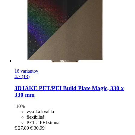
16 variantov
4.7 (13)
3DJAKE
PET/PEI Build Plate Magic, 330 x
330 mm
-10%
vysoká kvalita
flexibilná
PET a PEI strana
€ 27,89
€ 30,99