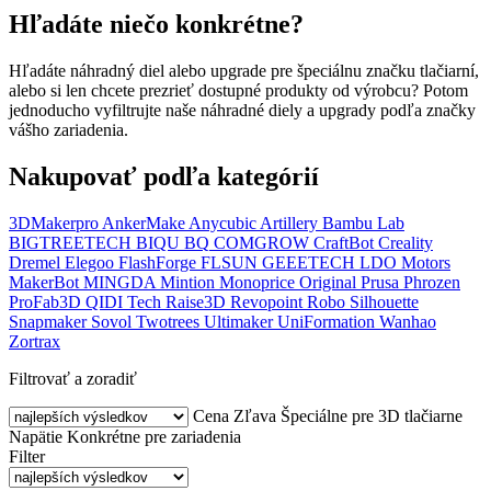
Hľadáte niečo konkrétne?
Hľadáte náhradný diel alebo upgrade pre špeciálnu značku tlačiarní,
alebo si len chcete prezrieť dostupné produkty od výrobcu? Potom
jednoducho vyfiltrujte naše náhradné diely a upgrady podľa značky
vášho zariadenia.
Nakupovať podľa kategórií
3DMakerpro
AnkerMake
Anycubic
Artillery
Bambu Lab
BIGTREETECH
BIQU
BQ
COMGROW
CraftBot
Creality
Dremel
Elegoo
FlashForge
FLSUN
GEEETECH
LDO Motors
MakerBot
MINGDA
Mintion
Monoprice
Original Prusa
Phrozen
ProFab3D
QIDI Tech
Raise3D
Revopoint
Robo
Silhouette
Snapmaker
Sovol
Twotrees
Ultimaker
UniFormation
Wanhao
Zortrax
Filtrovať a zoradiť
Cena
Zľava
Špeciálne pre 3D tlačiarne
Napätie
Konkrétne pre zariadenia
Filter