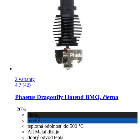
2 varianty
4.7 (42)
Phaetus
Dragonfly Hotend BMO, čierna
-20%
čierna
modrý
teplotná odolnosť do 500 °C
All Metal dizajn
dobrý odvod tepla