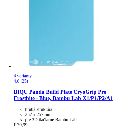
4 varianty
4.8 (25)
BIQU
Panda Build Plate CryoGrip Pro
Frostbite -​ Blue, Bambu Lab X1/P1/P2/A1
hrubá štruktúra
257 x 257 mm
pre 3D tlačiarne Bambu Lab
€ 30,99