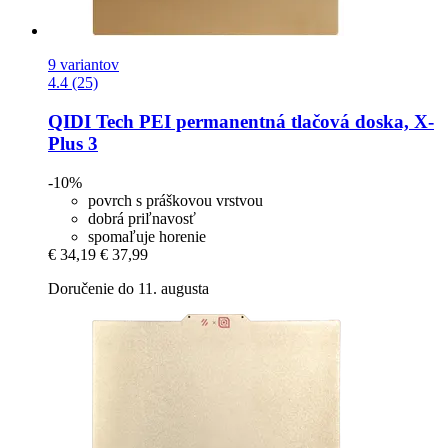
9 variantov
4.4 (25)
QIDI Tech
PEI permanentná tlačová doska, X-​
Plus 3
-10%
povrch s práškovou vrstvou
dobrá priľnavosť
spomaľuje horenie
€ 34,19
€ 37,99
Doručenie do 11. augusta