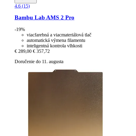
4.6 (15)
Bambu Lab
AMS 2 Pro
-19%
viacfarebná a viacmateriálová tlač
automatická výmena filamentu
inteligentná kontrola vlhkosti
€ 289,00
€ 357,72
Doručenie do 11. augusta