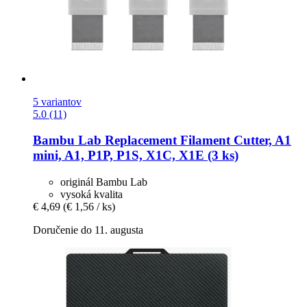
5 variantov
5.0 (11)
Bambu Lab
Replacement Filament Cutter, A1
mini, A1, P1P, P1S, X1C, X1E (3 ks)
originál Bambu Lab
vysoká kvalita
€ 4,69
(€ 1,56 / ks)
Doručenie do 11. augusta