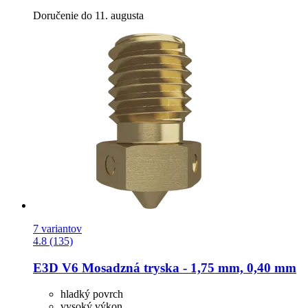
Doručenie do 11. augusta
7 variantov
4.8 (135)
E3D
V6 Mosadzná tryska -​ 1,75 mm, 0,40 mm
hladký povrch
vysoký výkon