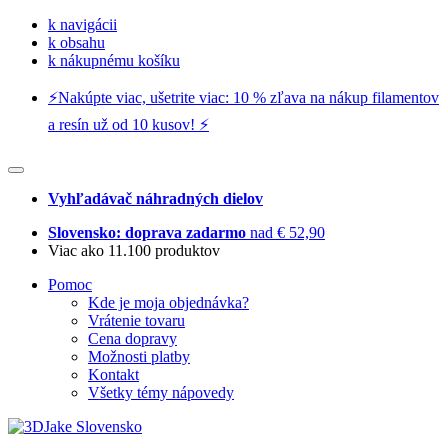
k navigácii
k obsahu
k nákupnému košíku
⚡️Nakúpte viac, ušetrite viac: 10 % zľava na nákup filamentov
a resín už od 10 kusov! ⚡️
Vyhľadávač náhradných dielov
Slovensko: doprava zadarmo
nad € 52,90
Viac ako 11.100 produktov
Pomoc
Kde je moja objednávka?
Vrátenie tovaru
Cena dopravy
Možnosti platby
Kontakt
Všetky témy nápovedy