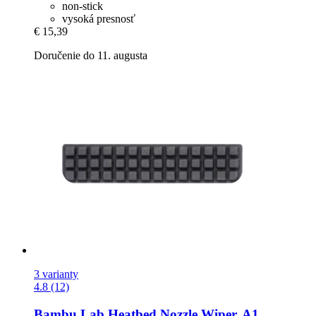
non-stick
vysoká presnosť
€ 15,39
Doručenie do 11. augusta
3 varianty
4.8 (12)
Bambu Lab
Heatbed Nozzle Wiper, A1