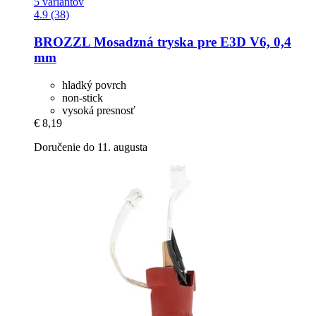
5 variantov
4.9 (38)
BROZZL
Mosadzná tryska pre E3D V6, 0,4
mm
hladký povrch
non-stick
vysoká presnosť
€ 8,19
Doručenie do 11. augusta