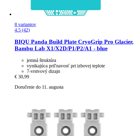
8 variantov
4.5 (42)
BIQU
Panda Build Plate CryoGrip Pro Glacier,
Bambu Lab X1/X2D/P1/P2/A1 -​ blue
jemná štruktúra
vynikajúca priľnavosť pri izbovej teplote
7-vrstvový dizajn
€ 30,99
Doručenie do 11. augusta